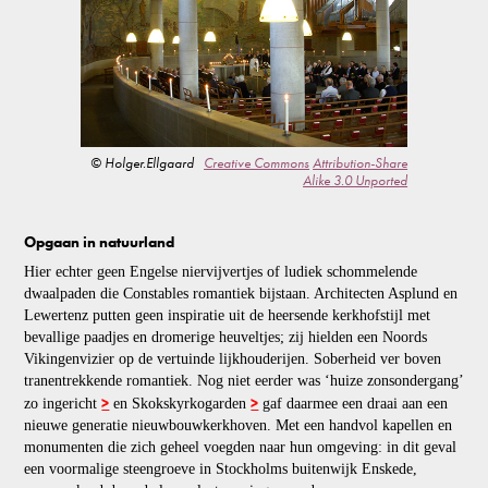
© Holger.Ellgaard
Creative Commons
Attribution-Share
Alike 3.0 Unported
Opgaan in natuurland
Hier echter geen Engelse niervijvertjes of ludiek schommelende
dwaalpaden die Constables romantiek bijstaan. Architecten Asplund en
Lewertenz putten geen inspiratie uit de heersende kerkhofstijl met
bevallige paadjes en dromerige heuveltjes; zij hielden een Noords
Vikingenvizier op de vertuinde lijkhouderijen. Soberheid ver boven
tranentrekkende romantiek. Nog niet eerder was ‘huize zonsondergang’
>
>
zo ingericht
en Skokskyrkogarden
gaf daarmee een draai aan een
nieuwe generatie nieuwbouwkerkhoven. Met een handvol kapellen en
monumenten die zich geheel voegden naar hun omgeving: in dit geval
een voormalige steengroeve in Stockholms buitenwijk Enskede,