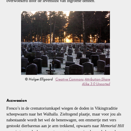
overwoekerd door de levenslust van ingroene dennen.
© Holger.Ellgaard
Creative Commons
Attribution-Share
Alike 3.0 Unported
Aszwaaien
Fresco’s in de crematoriumkapel wiegen de doden in Vikingtraditie
scheepwaarts naar het Walhalla. Zieltogend plaatje, maar voor jou als
nabestaande wordt het wel de benenwagen, een emmertje met vers
gestookt dierbarenas aan je arm trekkend, opwaarts naar
Memorial Hill