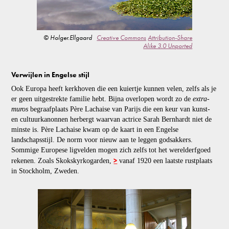
© Holger.Ellgaard
Creative Commons
Attribution-Share
Alike 3.0 Unported
Verwijlen in Engelse stijl
Ook Europa heeft kerkhoven die een kuiertje kunnen velen, zelfs als je
er geen uitgestrekte familie hebt. Bijna overlopen wordt zo de
extra-
muros
begraafplaats Père Lachaise van Parijs die een keur van kunst-
en cultuurkanonnen herbergt waarvan actrice Sarah Bernhardt niet de
minste is. Père Lachaise kwam op de kaart in een Engelse
landschapsstijl. De norm voor nieuw aan te leggen godsakkers.
Sommige Europese ligvelden mogen zich zelfs tot het werelderfgoed
>
rekenen. Zoals Skokskyrkogarden,
vanaf 1920 een laatste rustplaats
in Stockholm, Zweden.