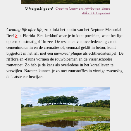
© Holger.Ellgaard
Creative Commons
Attribution-Share
Alike 3.0 Unported
Creating life after life
, zo klinkt het motto van het Neptune Memorial
>
Reef
in Florida. Een kerkhof waar je in kunt poedelen, want het ligt
op een kunstmatig rif in zee. De restanten van overledenen gaan de
cementmolen in en de crematiestof, eenmaal geklit in beton, komt
bijgestort in het rif, met een
memorial plaque
als echtheidsstempel. De
rifflora en -fauna vormen de rouwbloemen en de vissenschoolse
rouwstoet. Zo heb je de kans als overledene in het koraalleven te
verwijlen. Nazaten kunnen je zo met zuurstoffles in vinnige zwemslag
de laatste eer bewijzen.