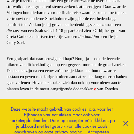
waar je tussen de dennen met een grote armzwier de overledene als
stofwolk op een grond vol stenen zerken laat neerzijgen. Daar waar de
Vikingen hun dierbaren voor de finale reis zwaard en runen toestopten,
vertrouwt de moderne Stockholmer zijn geliefde een hedendaags
comfort toe. Zo kun je bij graven en herdenkingsstenen zomaar een
die-cast
van een Saab schaal 1:18 geparkeerd zien. Of bij het graf van
Greta Garbo een hartversterkertje van een
die-hard fan
: een flesje
Cutty Sark.
Een grafpark dat naar eeuwigheid hapt? Nou, tja… ook de levende
pilaren van dit kerkhof gaan op een gegeven moment de grond zoeken.
De dennen zijn na een eeuw zo’n beetje klaar met hun opwaartse
bestaan en geven met karige kruinen aan dat ze niet lang meer schaduw
gaan verlenen. Hoveniers maken zich dan ook op voor nieuw aan te
>
planten leven in de meest aangrijpende dodenakker
van Zweden.
Deze website maakt gebruik van cookies, o.a. voor het
bijhouden van statistieken maar ook voor
terug naar magazine
marketingdoeleinden. Door op 'accepteren' te klikken, ga
je akkoord met het gebruik van alle cookies zoals
omschreven op onze privacy pagina.
Accepteren