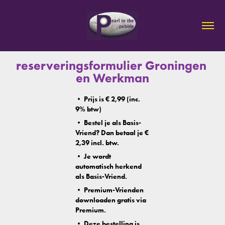
reserveringsformulier Groningen 
en Werkman
• Prijs is € 2,99 (inc.
9% btw)
• Bestel je als Basis-
Vriend? Dan betaal je €
2,39 incl. btw.
• Je wordt
automatisch herkend
als Basis-Vriend.
• Premium-Vrienden
downloaden gratis via
Premium.
• Deze bestelling is