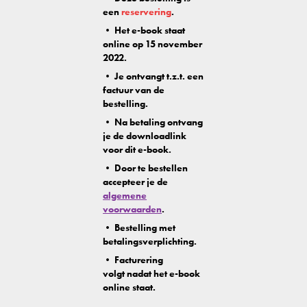
een
reservering
.
• Het e-book staat
online op 15 november
2022.
• Je ontvangt t.z.t. een
factuur van de
bestelling.
• Na betaling ontvang
je de downloadlink
voor dit e-book.
• Door te bestellen
accepteer je de
algemene
voorwaarden
.
• Bestelling met
betalingsverplichting.
• Facturering
volgt nadat het e-book
online staat.