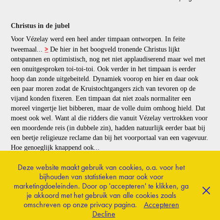
Christus in de jubel
Voor Vézelay werd een heel ander timpaan ontworpen. In feite
>
tweemaal...
De hier in het boogveld tronende Christus lijkt
ontspannen en optimistisch, nog net niet applaudiserend maar wel met
een onuitgesproken toi-toi-toi. Ook verder in het timpaan is eerder
hoop dan zonde uitgebeiteld. Dynamiek voorop en hier en daar ook
een paar moren zodat de Kruistochtgangers zich van tevoren op de
vijand konden fixeren. Een timpaan dat niet zoals normaliter een
moreel vingertje liet bibberen, maar de volle duim omhoog hield. Dat
moest ook wel. Want al die ridders die vanuit Vézelay vertrokken voor
een moordende reis (in dubbele zin), hadden natuurlijk eerder baat bij
een beetje religieuze reclame dan bij het voorportaal van een vagevuur.
Hoe genoeglijk knappend ook...
Deze website maakt gebruik van cookies, o.a. voor het
bijhouden van statistieken maar ook voor
terug naar magazine
marketingdoeleinden. Door op 'accepteren' te klikken, ga
je akkoord met het gebruik van alle cookies zoals
omschreven op onze privacy pagina.
Accepteren
© 2022 Concepting Culture
Decline