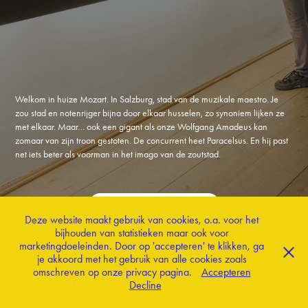
Welkom in huize Mozart. In Salzburg, stad van de muzikale maestro. Je
zou stad en notenrijger bijna door elkaar husselen, zo synoniem lijken ze
met elkaar. Maar… ook een gigant als onze Wolfgang Amadeus kan
zomaar van zijn troon gestoten. De concurrent heet Paracelsus. En hij past
net iets beter als voorman in het imago van de zoutstad.
terug naar magazine
Deze website maakt gebruik van cookies, o.a. voor het
bijhouden van statistieken maar ook voor
marketingdoeleinden. Door op 'accepteren' te klikken, ga
© 2022 Concepting Culture
je akkoord met het gebruik van alle cookies zoals
omschreven op onze privacy pagina.
Accepteren
Decline