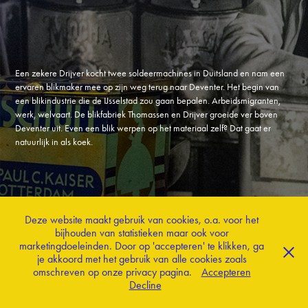
Een zekere Drijver kocht twee soldeermachines in Duitsland en nam een
ervaren blikmaker mee op zijn weg terug naar Deventer. Het begin van
een blikindustrie die de IJsselstad zou gaan bepalen. Arbeidsmigranten,
werk, welvaart. De blikfabriek Thomassen en Drijver groeide ver boven
Deventer uit. Even een blik werpen op het materiaal zelf? Dat gaat er
natuurlijk in als koek.
Deze website maakt gebruik van cookies, o.a. voor het
terug naar magazine
bijhouden van statistieken maar ook voor
marketingdoeleinden. Door op 'accepteren' te klikken, ga
je akkoord met het gebruik van alle cookies zoals
© 2022 Concepting Culture
omschreven op onze privacy pagina.
Accepteren
Decline