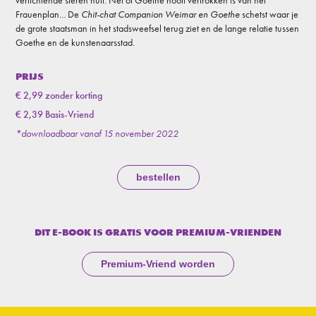
verlichtende sferen hult. Net of Goethe nooit vertrokken is van het
Frauenplan... De
Chit-chat Companion Weimar en Goethe
schetst waar je
de grote staatsman in het stadsweefsel terug ziet en de lange relatie tussen
Goethe en de kunstenaarsstad.
PRIJS
€ 2,99 zonder korting
€ 2,39 Basis-Vriend
*downloadbaar vanaf 15 november 2022
bestellen
DIT E-BOOK IS GRATIS VOOR PREMIUM-VRIENDEN
Premium-Vriend worden