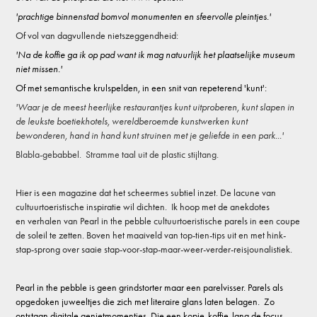
'prachtige binnenstad bomvol monumenten en sfeervolle pleintjes.'
Of vol van dagvullende nietszeggendheid:
'Na de koffie ga ik op pad want ik mag natuurlijk het plaatselijke museum
niet missen.'
Of met semantische krulspelden, in een snit van repeterend 'kunt':
'Waar je de meest heerlijke restaurantjes kunt uitproberen, kunt slapen in
de leukste boetiekhotels, wereldberoemde kunstwerken kunt
bewonderen, hand in hand kunt struinen met je geliefde in een park...'
Blabla-gebabbel. Stramme taal uit de plastic stijltang.
Hier is een magazine dat het scheermes subtiel inzet. De lacune van
cultuurtoeristische inspiratie wil dichten. Ik hoop met de anekdotes
en verhalen van Pearl in the pebble cultuurtoeristische parels in een coupe
de soleil te zetten. Boven het maaiveld van top-tien-tips uit en met hink-
stap-sprong over saaie stap-voor-stap-maar-weer-verder-reisjounalistiek.
Pearl in the pebble is geen grindstorter maar een parelvisser. Parels als
opgedoken juweeltjes die zich met literaire glans laten belagen.
Zo
ontstaan digitale genietmomentjes. Die een kopje-koffie-lang de focus