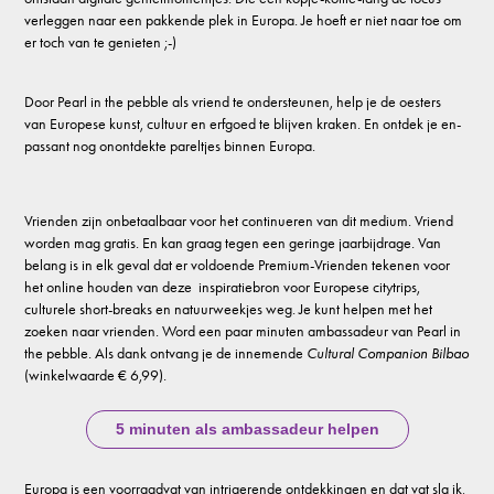
verleggen naar een pakkende plek in Europa. Je hoeft er niet naar toe om
er toch van te genieten ;-)
Door Pearl in the pebble als vriend te ondersteunen, help je de oesters
van Europese kunst, cultuur en erfgoed te blijven kraken.
En ontdek je en-
passant nog onontdekte pareltjes binnen Europa.
Vrienden zijn onbetaalbaar voor het continueren van dit medium. Vriend
worden mag gratis. En kan graag tegen een geringe jaarbijdrage. Van
belang is in elk geval dat er voldoende Premium-Vrienden tekenen voor
het online houden van deze inspiratiebron voor Europese citytrips,
culturele short-breaks en natuurweekjes weg. Je kunt helpen met het
zoeken naar vrienden. Word een paar minuten ambassadeur van Pearl in
the pebble. Als dank ontvang je de innemende
Cultural Companion Bilbao
(winkelwaarde € 6,99).
5 minuten als ambassadeur helpen
Europa is een voorraadvat van intrigerende ontdekkingen en dat vat sla ik,