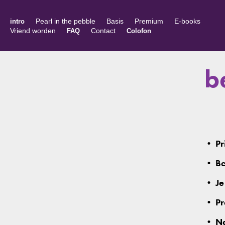
Pearl in the pebble
Basis
Premium
E-books
intro
Vriend worden
Contact
FAQ
Colofon
b
• Pri
• Bes
• Je
• Pr
• Na