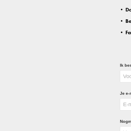
• Do
• Be
• Fa
Ik be
Je e-
Nogma